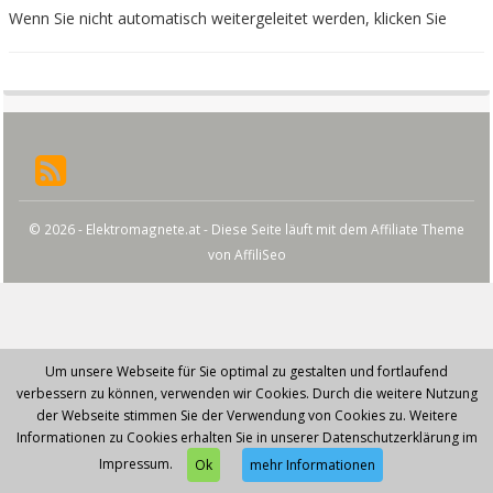
Wenn Sie nicht automatisch weitergeleitet werden, klicken Sie
© 2026 - Elektromagnete.at - Diese Seite läuft mit dem Affiliate Theme
von
AffiliSeo
Um unsere Webseite für Sie optimal zu gestalten und fortlaufend
verbessern zu können, verwenden wir Cookies. Durch die weitere Nutzung
der Webseite stimmen Sie der Verwendung von Cookies zu. Weitere
Informationen zu Cookies erhalten Sie in unserer Datenschutzerklärung im
Impressum.
Ok
mehr Informationen