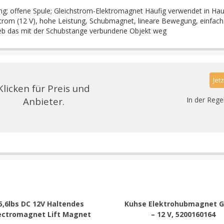
; offene Spule; Gleichstrom-Elektromagnet Häufig verwendet in Ha
trom (12 V), hohe Leistung, Schubmagnet, lineare Bewegung, einfach
ieb das mit der Schubstange verbundene Objekt weg
Jet
Klicken für Preis und
Anbieter.
In der Rege
5,6lbs DC 12V Haltendes
Kuhse Elektrohubmagnet G
ectromagnet Lift Magnet
– 12 V, 5200160164