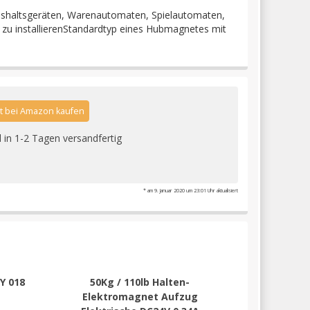
ushaltsgeräten, Warenautomaten, Spielautomaten,
 zu installierenStandardtyp eines Hubmagnetes mit
zt bei Amazon kaufen
l in 1-2 Tagen versandfertig
* am 9. Januar 2020 um 23:01 Uhr aktualisiert
Y 018
50Kg / 110lb Halten-
Elektromagnet Aufzug