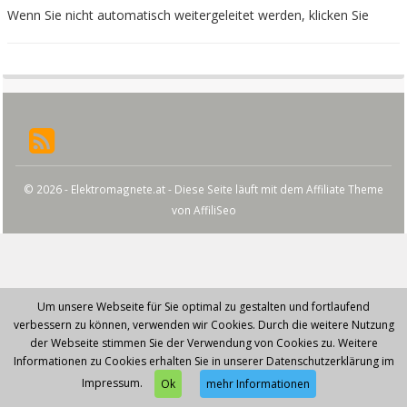
Wenn Sie nicht automatisch weitergeleitet werden, klicken Sie
© 2026 - Elektromagnete.at - Diese Seite läuft mit dem Affiliate Theme
von
AffiliSeo
Um unsere Webseite für Sie optimal zu gestalten und fortlaufend
verbessern zu können, verwenden wir Cookies. Durch die weitere Nutzung
der Webseite stimmen Sie der Verwendung von Cookies zu. Weitere
Informationen zu Cookies erhalten Sie in unserer Datenschutzerklärung im
Impressum.
Ok
mehr Informationen