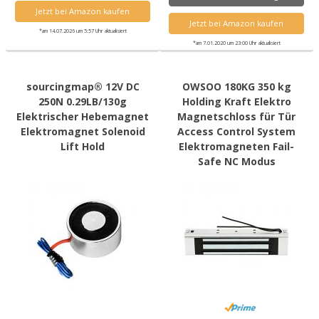
Jetzt bei Amazon kaufen
Jetzt bei Amazon kaufen
*am 14.07.2026 um 5:57 Uhr aktualisiert
*am 7.01.2020 um 23:00 Uhr aktualisiert
sourcingmap® 12V DC
OWSOO 180KG 350 kg
250N 0.29LB/130g
Holding Kraft Elektro
Elektrischer Hebemagnet
Magnetschloss für Tür
Elektromagnet Solenoid
Access Control System
Lift Hold
Elektromagneten Fail-
Safe NC Modus