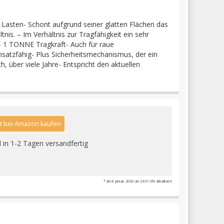
Lasten- Schont aufgrund seiner glatten Flächen das
is. – Im Verhältnis zur Tragfähigkeit ein sehr
g- 1 TONNE Tragkraft- Auch für raue
nsatzfähig- Plus Sicherheitsmechanismus, der ein
 über viele Jahre- Entspricht den aktuellen
zt bei Amazon kaufen
l in 1-2 Tagen versandfertig
* am 8. Januar 2020 um 23:01 Uhr aktualisiert