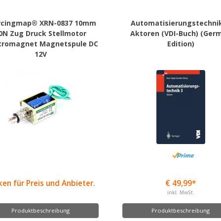
rcingmap® XRN-0837 10mm
Automatisierungstechnik
0N Zug Druck Stellmotor
Aktoren (VDI-Buch) (Ger
tromagnet Magnetspule DC
Edition)
12V
ken für Preis und Anbieter.
€ 49,99*
inkl. MwSt.
Produktbeschreibung
Produktbeschreibung