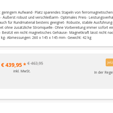
t geringem Aufwand- Platz sparendes Stapeln von ferromagnetischen 
 Äußerst robust und verschleißarm- Optimales Preis- Leistungsverhältn
 auch für Rundmaterial bestens geeignet- Robuste, stabile Ausführun
itet ohne zusätzliche Stromquelle- Ohne Vorbereitung immer sofort ei
Besitzt ein nicht magnetisches Gehäuse- Magnetkraft lässt nicht nach,
0 kg- Abmessungen: 260 x 145 x 145 mm- Gewicht: 42 kg
Jet
€ 463,95
€ 439,95 *
inkl. MwSt.
In der Rege